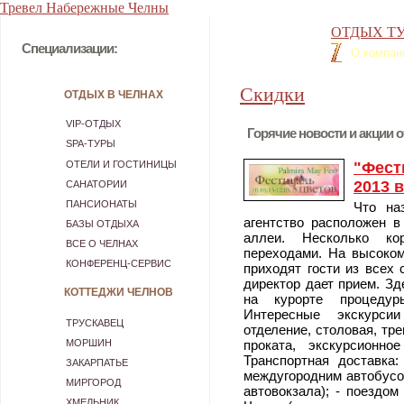
Тревел Набережные Челны
ОТДЫХ ТУ
Специализации:
О компан
Скидки
ОТДЫХ В ЧЕЛНАХ
VIP-ОТДЫХ
Горячие новости и акции 
SPA-ТУРЫ
ОТЕЛИ И ГОСТИНИЦЫ
"Фест
2013 в
САНАТОРИИ
ПАНСИОНАТЫ
Что на
агентство расположен в
БАЗЫ ОТДЫХА
аллеи. Несколько ко
ВСЕ О ЧЕЛНАХ
переходами. На высоком
КОНФЕРЕНЦ-СЕРВИС
приходят гости из всех 
директор дает прием. Зд
КОТТЕДЖИ ЧЕЛНОВ
на курорте процедур
Интересные экскурси
ТРУСКАВЕЦ
отделение, столовая, тре
МОРШИН
проката, экскурсионно
Транспортная доставка:
ЗАКАРПАТЬЕ
междугородним автобусом
МИРГОРОД
автовокзала); - поездо
ХМЕЛЬНИК