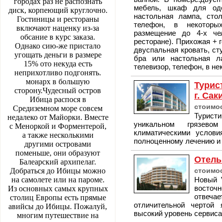
городах раз не распознать
мебель, шкаф для од
диск, корпеющий круглочно.
настольная лампа, стол
Гостиницы и рестораны
телефон, в некоторы
включают наценку из-за
размещение до 4-х че
обсание в курс заказа.
ресторане). Прихожая + г
Однако сию-же пристало
двуспальная кровать, ст
угощать деньги в размере
бра или настольная ла
15% ото некуда есть
телевизор, телефон, в н
неприхотливо подгонять.
монарх в большую
Турис
сторону.Чудесный остров
г. Сак
Ибица распося в
стоимос
Средиземном море совсем
Туристи
недалеко от Майорки. Вместе
уникальном грязево
с Меноркой и Форментерой,
климатическими услови
а также несколькими
полноценному лечению и
другими островами
поменьше, они образуют
Отель
Балеарский архипелаг.
Добраться до Ибицы можно
стоимос
на самолете или на пароме.
Новый V
восточ
Из основных самых крупных
отвеча
столиц Европы есть прямые
отличительной чертой 
авийсы до Ибицы. Пожалуй,
высокий уровень сервиса
многим путешествие на