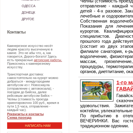
Челны (стоимость проезда
отправление - каждый ча
ОДЕССА
детей - 4-х разовое. За
ДОНЕЦК
лечебные и оздоровител
ДРУГОЕ
Собственная водолечеб
Показания для лечения
курортов. Квалифицир
Контакты
специалистов. Диагно
прошлого года действуе
(состоит из двух этап
Камнерезное искусство несёт
людям красоту высеченную в
филиале санатория, к-ры
камне. Это не абы что, а, как
водолечение, физиотерап
говорится, Дорого-Богато! Здесь
есть прекрасные
авторские работы.
массаж, грязелечение
Прикоснись к камнерезному
процедуры, термотерапия
искусству.
органов, диетпитание, о
Транспортная доставка:
самостоятельно на курорт можно
добраться - междугородним
1-го м
автобусом из г. Новосиаула
ГАВА
(отправление с автовокзала); -
поездом до Бийска, далее
Гавайс
рейсовым автобусом Бийск –
Челны (стоимость проезда
сказоч
ориентировочно 100 руб., время в
удовольствия. Зажига
пути 1,5 часа, отправление -
каждый час).
коктейли, увлекательные
Реквизиты и контакты
По прибытию в отел
Схема проезда
ВЕЧЕРИНКИ. Вас госте
традиционном одеянии.
НАПИСАТЬ НАМ