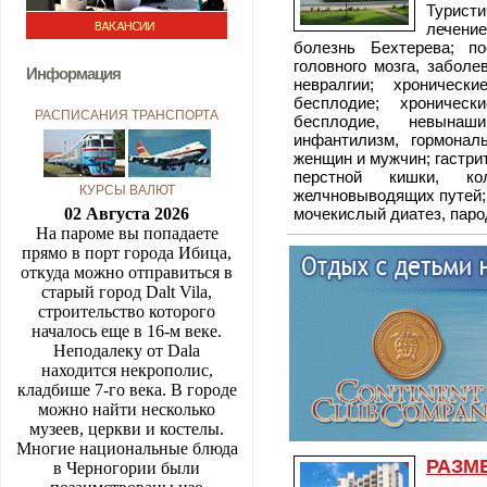
Туристи
лечение
болезнь Бехтерева; п
головного мозга, заболе
Информация
невралгии; хроническ
бесплодие; хроническ
РАСПИСАНИЯ ТРАНСПОРТА
бесплодие, невынаш
инфантилизм, гормонал
женщин и мужчин; гастрит
перстной кишки, кол
КУРСЫ ВАЛЮТ
желчновыводящих путей; 
02 Августа 2026
мочекислый диатез, паро
На пароме вы попадаете
прямо в порт города Ибица,
откуда можно отправиться в
старый город Dalt Vila,
строительство которого
началось еще в 16-м веке.
Неподалеку от Dala
находится некрополис,
кладбише 7-го века. В городе
можно найти несколько
музеев, церкви и костелы.
Многие национальные блюда
РАЗМ
в Черногории были