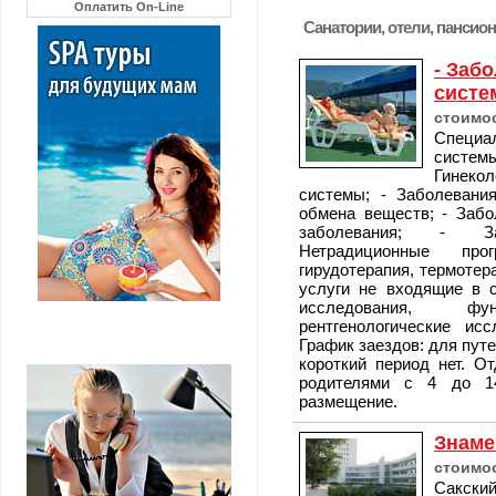
Оплатить On-Line
Санатории, отели, пансио
- Заб
систе
стоимос
Специа
системы
Гинекол
системы; - Заболевани
обмена веществ; - Забо
заболевания; - Заб
Нетрадиционные про
гирудотерапия, термотер
услуги не входящие в с
исследования, фу
рентгенологические исс
График заездов: для путе
короткий период нет. О
родителями с 4 до 14
размещение.
Знаме
стоимос
Сакск