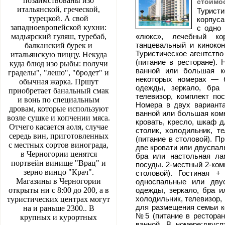
позаимствованы изо
стоимос
итальянской, греческой,
Турист
турецкой. А свой
корпуса
западноевропейской кухни:
с одно
мадьярский гуляш, туребаб,
«люкс», лечебный кор
танцевальный и киноко
балканский бурек и
Туристическое агентство
итальянскую пиццу. Некуда
(питание в ресторане). 
куда блюд изо рыбы: получи
ванной или большая к
граделы", "лешо", "бродет" и
некоторых номерах — б
обычная жарка. Пршут
одежды, зеркало, бра 
приобретает банальный смак
телевизор, комплект по
и вонь по специальным
Номера в двух варианта
дровам, которые используют
ванной или большая комн
возле сушке и копчении мяса.
кровать, кресло, шкаф д
Отчего касается аоля, случае
столик, холодильник, т
середь вин, приготовленных
(питание в столовой). П
с местных сортов винограда,
две кровати или двуспал
в Черногории ценятся
бра или настольная лам
портвейн винище "Врац" и
посуды. 2-местный 2-ком
зерно винцо "Крач".
столовой). Гостиная +
Магазины в Черногории
односпальные или дву
открыты ни с 8:00 до 200, а в
одежды, зеркало, бра и
холодильник, телевизор,
туристических центрах могут
для размещения семьи ко
на и раньше 2300.. В
№5 (питание в ресторан
крупных и курортных
ванной. В номере:двусп