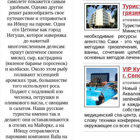
самолете покажется самым
Турис
удобным. Однако другие
грязя
решат разнообразить свое
путешествие и отправиться
стоимос
на Ибицу на пароме. Один
Туристи
ото Цетинье как город
Министе
Негуши, которое наверняка
необходимые ресурсы 
до нажитый
агентство Саки - это ч
многочисленным делисам:
методики грязелечения
пршут (копченое свиное
ванны, сочетание целе
основных методов лечени
мяско), сыр, кастрадина
(вяленое баранье поросенок)
VIP К
и колбаски. Около этом рыбу
поливают эссенцией
г. Се
аромских трав, большинстве
стоимос
того используют роса.
Новый 
Подают с подливкой изо
Аквало
чеснока, петрушки и
зелёной
оливкового масла, с овощами
и кажды
и салатом. Наши русские
собств
туристы именно так и
медицинский спа-центр, 
делают: они останавливаются
слову техники конференц
в отелях на Майорке, а на
окружающее со всех стор
Ибицу отправляются
паромами компании Balia на