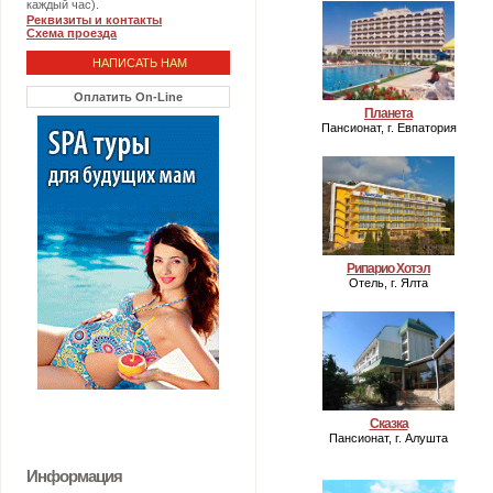
каждый час).
Реквизиты и контакты
Схема проезда
НАПИСАТЬ НАМ
Оплатить On-Line
Планета
Пансионат, г. Евпатория
Рипарио Хотэл
Отель, г. Ялта
Сказка
Пансионат, г. Алушта
Информация