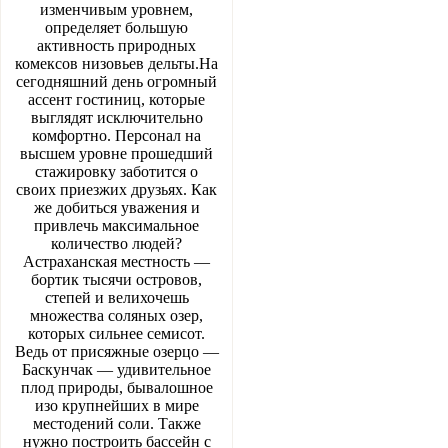
изменчивым уровнем,
определяет большую
активность природных
комексов низовьев дельты.На
сегодняшний день огромный
ассент гостиниц, которые
выглядят исключительно
комфортно. Персонал на
высшем уровне прошедший
стажировку заботится о
своих приезжих друзьях. Как
же добиться уважения и
привлечь максимальное
количество людей?
Астраханская местность —
бортик тысячи островов,
степей и вели­хочешь
множества соляных озер,
которых сильнее семисот.
Ведь от присяжные озерцо —
Баскун­чак — удивительное
плод природы, бывалошное
изо крупнейших в мире
местодений соли. Также
нужно построить бассейн с