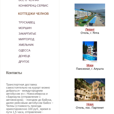
ВСЕ О ЧЕЛНАХ
КОНФЕРЕНЦ-СЕРВИС
КОТТЕДЖИ ЧЕЛНОВ
ТРУСКАВЕЦ
МОРШИН
Левант
Отель, г. Ялта
ЗАКАРПАТЬЕ
МИРГОРОД
ХМЕЛЬНИК
ОДЕССА
ДОНЕЦК
ДРУГОЕ
Море
Пансионат, г. Алушта
Контакты
Транспортная доставка:
самостоятельно на курорт можно
добраться - междугородним
автобусом из г. Новосибирска и
г.Барнаула (отправление с
автовокзала); - поездом до Бийска,
далее рейсовым автобусом Бийск –
Норд
Челны (стоимость проезда
Отель, пос. Партенит
ориентировочно 100 руб., время в
пути 1,5 часа, отправление -