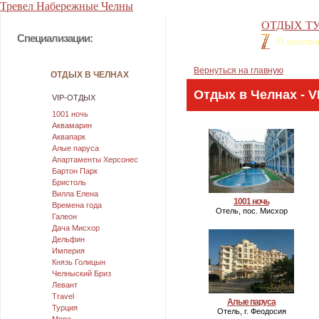
Тревел Набережные Челны
ОТДЫХ ТУ
Специализации:
О компан
Вернуться на главную
ОТДЫХ В ЧЕЛНАХ
Отдых в Челнах - V
VIP-ОТДЫХ
1001 ночь
Аквамарин
Аквапарк
Алые паруса
Апартаменты Херсонес
Бартон Парк
Бристоль
Вилла Елена
1001 ночь
Времена года
Отель, пос. Мисхор
Галеон
Дача Мисхор
Дельфин
Империя
Князь Голицын
Челныский Бриз
Левант
Travel
Алые паруса
Турция
Отель, г. Феодосия