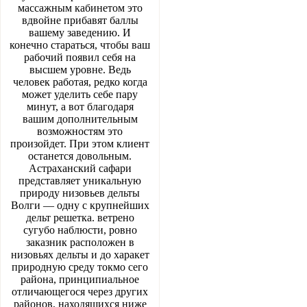
массажным кабинетом это
вдвойне прибавят баллы
вашему заведению. И
конечно стараться, чтобы ваш
рабочий появил себя на
высшем уровне. Ведь
человек работая, редко когда
может уделить себе пару
минут, а вот благодаря
вашим дополнительным
возможностям это
произойдет. При этом клиент
останется довольным.
Астраханский сафари
представляет уникальную
природу низовьев дельты
Волги — одну с крупнейших
дельт решетка. ветрено
сугубо наблюсти, ровно
заказник расположен в
низовьях дельты и до харакет
природную среду токмо сего
района, принципиальное
отличающегося через других
районов, находящихся ниже