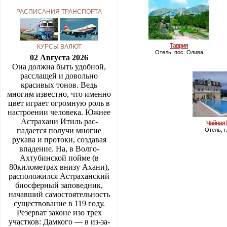
РАСПИСАНИЯ ТРАНСПОРТА
Таврия
КУРСЫ ВАЛЮТ
Отель, пос. Олива
02 Августа 2026
Она должна быть удобной,
расслащей и довольно
красивых тонов. Ведь
многим известно, что именно
цвет играет огромную роль в
настроении человека. Южнее
Астрахани Итиль рас­
Чайная 
падается получи многие
Отель, г
рукава и протоки, создавая
впадение. На, в Волго-
Ахтубинской пойме (в
80километрах внизу Ахани),
расположился Аст­раханский
биосферный заповед­ник,
начавший самостоятельность
существова­ние в 119 году.
Резерват законе изо трех
участков: Дамкого — в из-за­