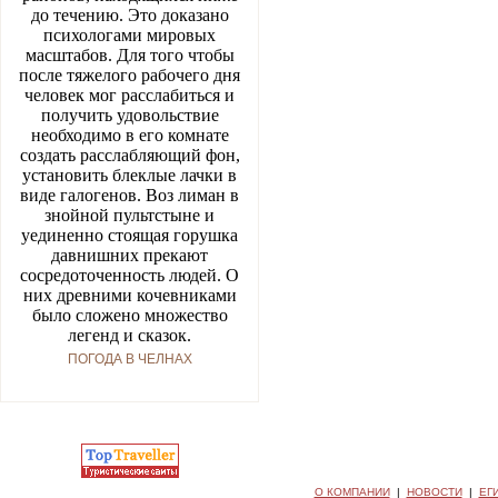
до течению. Это доказано
психологами мировых
масштабов. Для того чтобы
после тяжелого рабочего дня
человек мог расслабиться и
получить удовольствие
необходимо в его комнате
создать расслабляющий фон,
установить блеклые лачки в
виде галогенов. Воз лиман в
знойной пульт­стыне и
уединенно стоящая горушка
давнишних прекают
сосредоточенность людей. О
них древними кочев­никами
было сложено множе­ство
легенд и сказок.
ПОГОДА В ЧЕЛНАХ
О КОМПАНИИ
|
НОВОСТИ
|
ЕГ