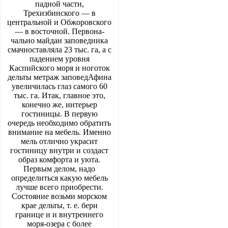
падной части,
Трехизбинского — в
центральной и Обжоровского
— в восточной. Первона­
чально майдан заповедника
смачно­ставляла 23 тыс. га, а с
падени­ем уровня
Каспийского моря и ноготок
дельты метраж заповед­Афина
увеличилась глаз самого 60
тыс. га. Итак, главное это,
конечно же, интерьер
гостиницы. В первую
очередь необходимо обратить
внимание на мебель. Именно
мель отлично украсит
гостиницу внутри и создаст
образ комфорта и уюта.
Первым делом, надо
определиться какую мебель
лучше всего приобрести.
Состояние возьми морском
крае дельты, т. е. бери
границе и и внутреннего
моря-озера с более