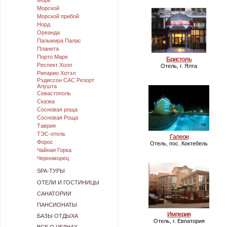
Море
Морской
Морской прибой
Норд
Ореанда
Пальмира Палас
Планета
Порто Маре
Бристоль
Респект Холл
Отель, г. Ялта
Рипарио Хотэл
Рэдиссон САС Резорт
Алушта
Севастополь
Сказка
Сосновая роща
Сосновая Роща
Таврия
ТЭС-отель
Галеон
Форос
Отель, пос. Коктебель
Чайная Горка
Черноморец
SPA-ТУРЫ
ОТЕЛИ И ГОСТИНИЦЫ
САНАТОРИИ
ПАНСИОНАТЫ
Империя
БАЗЫ ОТДЫХА
Отель, г. Евпатория