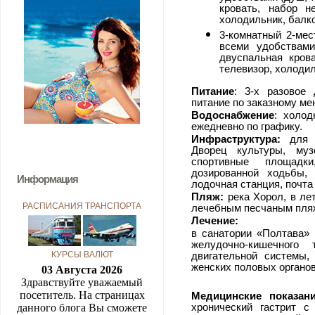
кровать, набор н
холодильник, балко
3-комнатный 2-ме
всеми удобствами
двуспальная кров
телевизор, холодил
Питание
: 3-х разовое 
питание по заказному ме
Водоснабжение
: холод
ежедневно по графику.
Инфраструктура:
для о
Дворец культуры, муз
спортивные площадк
дозированной ходьбы,
Информация
лодочная станция, почта
Пляж:
река Хорол, в ле
РАСПИСАНИЯ ТРАНСПОРТА
лечебным песчаным пляж
Лечение:
в санатории «Полтава» 
желудочно-кишечного 
КУРСЫ ВАЛЮТ
двигательной системы,
женских половых органов
03 Августа 2026
Здравствуйте уважаемый
посетитель. На страницах
Медицинские показан
данного блога Вы сможете
хронический гастрит с