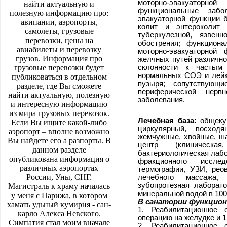
моторно-эвакуаторно
найти актуальную и
функциональные заб
полезную информацию про:
эвакуаторной функции б
авипании, аэропорты,
колит и энтероколит 
самолеты, грузовые
туберкулезной, язвен
перевозки, цены на
обострения; функцион
авиабилеты и перевозку
моторно-эвакуаторной
грузов. Информация про
желчных путей различной
грузовые перевозки будет
склонности к частым
нормальных СОЭ и лейко
публиковаться в отдельном
пузыря; сопутствующ
разделе, где Вы сможете
периферической нервн
найти актуальную, полезную
заболевания.
и интересную информацию
из мира грузовых перевозок.
Лечебная база:
общекур
Если Вы ищите какой-либо
циркулярный, восход
аэропорт – вполне возможно
жемчужные, хвойные, ша
Вы найдете его а разпорты. В
центр (клиническа
данном разделе
бактериологическая лабо
опубликована информация о
фракционного исслед
различных аэропортах
термографии, УЗИ, реов
России, Уны, СНГ.
лечебного массажа, 
зубопротезная лаборат
Магистраль к храму началась
минеральной водой в 100
у меня с Парижа, в котором
В санатории функцио
хамать удьный кумирня - сан-
1. Реабилитационное 
карло Алекса Невского.
операцию на желудке и 1
Симпатия стал моим вначале
2. Реабилитационное 