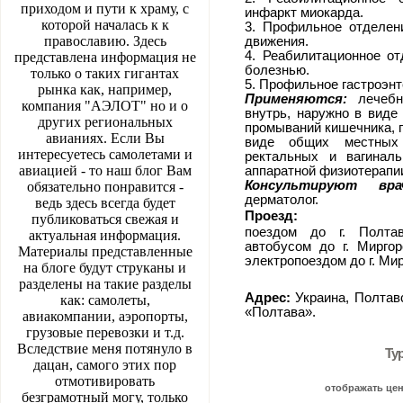
приходом и пути к храму, с
инфаркт миокарда.
которой началась к к
3. Профильное отделен
православию. Здесь
движения.
4. Реабилитационное от
представлена информация не
болезнью.
только о таких гигантах
5. Профильное гастроэнт
рынка как, например,
Применяются:
лечебно
компания "АЭЛОТ" но и о
внутрь, наружно в виде 
других региональных
промываний кишечника, г
авианиях. Если Вы
виде общих местных г
интересуетесь самолетами и
ректальных и вагинал
авиацией - то наш блог Вам
аппаратной физиотерапии
Консультируют вра
обязательно понравится -
дерматолог.
ведь здесь всегда будет
Проезд:
публиковаться свежая и
поездом до г. Полта
актуальная информация.
автобусом до г. Миргор
Материалы представленные
электропоездом до г. Ми
на блоге будут струканы и
разделены на такие разделы
Адрес:
Украина, Полтавск
как: самолеты,
«Полтава».
авиакомпании, аэропорты,
грузовые перевозки и т.д.
Вследствие меня потянуло в
Ту
дацан, самого этих пор
отмотивировать
отображать це
безграмотный могу, только