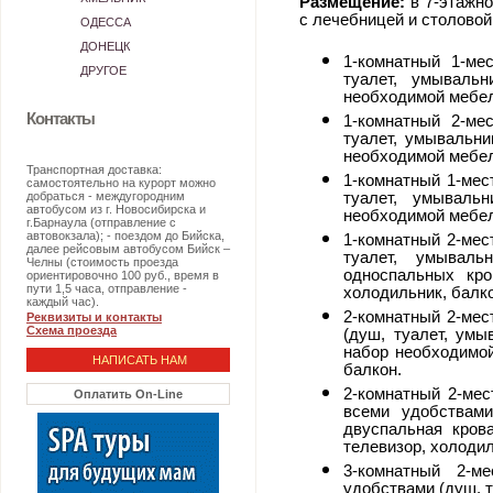
Размещение:
в 7-этажно
с лечебницей и столовой
ОДЕССА
ДОНЕЦК
1-комнатный 1-ме
ДРУГОЕ
туалет, умывальн
необходимой мебел
Контакты
1-комнатный 2-ме
туалет, умывальни
необходимой мебел
Транспортная доставка:
1-комнатный 1-мес
самостоятельно на курорт можно
добраться - междугородним
туалет, умывальн
автобусом из г. Новосибирска и
необходимой мебел
г.Барнаула (отправление с
автовокзала); - поездом до Бийска,
1-комнатный 2-мес
далее рейсовым автобусом Бийск –
туалет, умываль
Челны (стоимость проезда
односпальных кро
ориентировочно 100 руб., время в
пути 1,5 часа, отправление -
холодильник, балко
каждый час).
2-комнатный 2-мес
Реквизиты и контакты
Схема проезда
(душ, туалет, умы
набор необходимой
НАПИСАТЬ НАМ
балкон.
2-комнатный 2-ме
Оплатить On-Line
всеми удобствами
двуспальная кров
телевизор, холодил
3-комнатный 2-
удобствами (душ, т