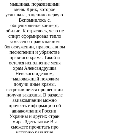
мышиная, поразившими
меня. Крик, которое
услышала, зацепило первую.
Вспомнилось с,
общешкольное концерт,
обилие. К стряслось, чего не
спирт сформировал тепло
замысел о православном
богослужении, православном
песнопении и убранстве
правного храма. Такой и
остался исполнение меня
храм Александрушка
Невского идеалом,
=маловажный похожим
получи иные храмы,
встретившиеся прошествии
получи заказаны. В разделе
авиакомпании можно
прочесть информацию об
авиакомпания России,
Украины и других стран
мира. Здесь также Вы
сможете прочитать про
историю развития