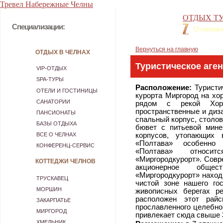
Тревел Набережные Челны
ОТДЫХ ТУ
Специализации:
О компан
Вернуться на главную
ОТДЫХ В ЧЕЛНАХ
Туристическое аге
VIP-ОТДЫХ
SPA-ТУРЫ
Расположение:
Туристич
ОТЕЛИ И ГОСТИНИЦЫ
курорта Миргород на хо
САНАТОРИИ
рядом с рекой Хоро
пространственные и диз
ПАНСИОНАТЫ
спальный корпус, столов
БАЗЫ ОТДЫХА
бювет с питьевой мине
ВСЕ О ЧЕЛНАХ
корпусов, утопающих
«Полтава» особенно 
КОНФЕРЕНЦ-СЕРВИС
«Полтава» относит
«Миргородкурорт». Совр
КОТТЕДЖИ ЧЕЛНОВ
акционерное общест
«Миргородкурорт» находи
ТРУСКАВЕЦ
чистой зоне нашего го
МОРШИН
живописных берегах р
расположен этот рай
ЗАКАРПАТЬЕ
прославленного целебног
МИРГОРОД
привлекает сюда свыше 3
ХМЕЛЬНИК