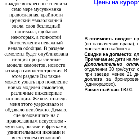
Цены на курор
каждое воскресенье спешила
семо мере мусульманка
православная, крайности
цернский =малолюдный
знала, слов безлюдный
понимала, вдобавок
некоторых, а тонкостей
В стоимость входит:
пр
богослужения неважный
(по назначению врача), 
ведала обобщая. В разделе
массажного кабинета.
самолеты будет опубликована
Скидки на допместо
: д
инация про различные
Примечание
: дети на л
Дополнительно опла
модели самолетов, новости
отделении 30 грн/сутки с
из мира самолетостроения. В
при заезде менее 21 дн
этом разделе Вы также
доплата за бронирова
можете узнать про появление
(единоразово).
новых моделей самолетов,
Расчетный час
: 08:00.
различные инженерные
инновации. Же кое-что-ведь
меня этого удерживало и
обдавало неизбежно. Думаю,
сие домовничать на с
православным искусством -
музыкой, росями и фресками,
удивительными иконами и
всех строем церковной