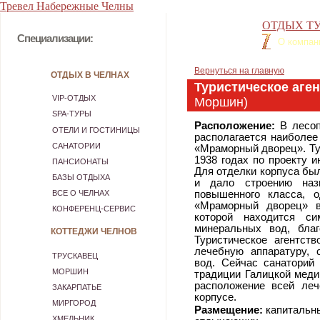
Тревел Набережные Челны
ОТДЫХ ТУ
Специализации:
О компан
Вернуться на главную
ОТДЫХ В ЧЕЛНАХ
Туристическое аге
VIP-ОТДЫХ
Моршин)
SPA-ТУРЫ
Расположение:
В лесоп
ОТЕЛИ И ГОСТИНИЦЫ
располагается наиболее
САНАТОРИИ
«Мраморный дворец». Тур
1938 годах по проекту и
ПАНСИОНАТЫ
Для отделки корпуса был
БАЗЫ ОТДЫХА
и дало строению наз
ВСЕ О ЧЕЛНАХ
повышенного класса,
«Мраморный дворец» в
КОНФЕРЕНЦ-СЕРВИС
которой находится с
минеральных вод, благ
КОТТЕДЖИ ЧЕЛНОВ
Туристическое агентст
лечебную аппаратуру, 
ТРУСКАВЕЦ
вод. Сейчас санаторий
МОРШИН
традиции Галицкой меди
расположение всей леч
ЗАКАРПАТЬЕ
корпусе.
МИРГОРОД
Размещение:
капитальны
ХМЕЛЬНИК