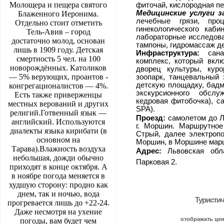
Молощера и пещера святого
фиточай, кислородная пе
Медицинские услуги 
Блаженного Иеронима.
лечебные грязи, проц
Отдельно стоит отметить
гинекологического каби
Тель-Авив – город
лабораторные исследован
достаточно молод, основан
тампоны, гидромассаж д
лишь в 1909 году. Детская
Инфраструктура:
санат
смертность 5 чел. на 100
комплекс, который вклю
новорождённых. Католиков
дворец культуры, кур
— 5% верующих, проантов -
зоопарк, танцевальный 
детскую площадку, бадм
конгрегационалистов — 4%.
экскурсионного обслу
Есть также приверженцы
кедровая фитобочка), са
местных верований и других
SPA).
религий.Готвенный язык —
Проезд:
самолетом до Л
английский. Используются
г. Моршин. Маршрутное 
диалекты языка кирибати (в
Стрый, далее электропо
основном на
Моршин, в Моршине марш
Тарава).Влажность воздуха
Адрес:
Львовская обла
небольшая, дожди обычно
Парковая 2.
приходят в конце октября. А
в ноябре погода меняется в
худшую сторону: продно как
днем, так и ночью, вода
Туристи
прогревается лишь до +22-24.
Даже несмотря на ухение
отображать це
погоды, вам будет чем