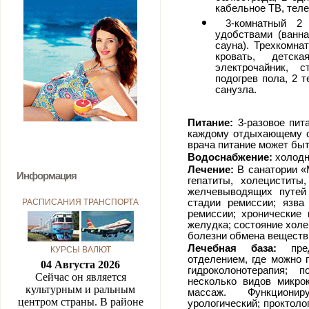
кабельное ТВ, теле
3-комнатный 2 
удобствами (ванна
сауна). Трехкомна
кровать, детск
электрочайник, с
подогрев пола, 2 т
санузла.
Питание:
3-разовое пита
каждому отдыхающему с
врача питание может бы
Водоснабжение:
холодна
Лечение:
В санатории «
Информация
гепатиты, холециститы
желчевыводящих путей 
РАСПИСАНИЯ ТРАНСПОРТА
стадии ремиссии; язва
ремиссии; хронические 
желудка; состояние холе
болезни обмена веществ 
Лечебная база:
предс
КУРСЫ ВАЛЮТ
отделением, где можно 
04 Августа 2026
гидроколонотерапия; 
Сейчас он является
несколько видов микрок
культурным и ральным
массаж. Функционир
центром страны. В районе
урологический; проктоло