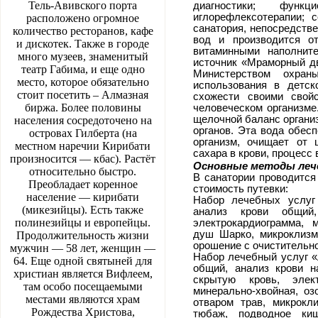
Тель-Авивского порта
диагностики; функ
иглорефлексотерапии; 
расположено огромное
санатория, непосредств
количество ресторанов, кафе
вод и производится о
и дискотек. Также в городе
витаминными наполнит
много музеев, знаменитый
источник «Мраморный дв
театр Габима, и еще одно
Министерством охра
место, которое обязательно
использования в детск
стоит посетить – Алмазная
схожести своими свой
биржа. Более половины
человеческом организме
щелочной баланс организ
населения сосредоточено на
органов. Эта вода обес
островах Гилберта (на
организм, очищает от 
местном наречии Кирибати
сахара в крови, процесс
произносится — кбас). Растёт
Основные методы леч
относительно быстро.
В санатории проводится
Преобладает коренное
стоимость путевки:
население — кирибати
Набор лечебных услуг
(микезийцы). Есть также
анализ крови общий
полинезийцы и европейцы.
электрокардиограмма, 
душ Шарко, микроклизм
Продолжительность жизни
орошение с очистительно
мужчин — 58 лет, женщин —
Набор лечебный услуг «
64. Еще одной святыней для
общий, анализ крови н
христиан является Вифлеем,
скрытую кровь, элек
там особо посещаемыми
минерально-хвойная, оз
местами являются храм
отваром трав, микрокл
Рождества Христова,
тюбаж, подводное ки