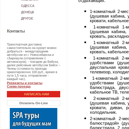
отдыхающих.
ОДЕССА
1-комнатный 2-ме
ДОНЕЦК
(душевая кабина, 
ДРУГОЕ
кровати, кабельное
1-комнатный 1-м
Контакты
(душевая кабина, 
кровать, раскладно
1-комнатный 2-м
Транспортная доставка:
(душевая кабина,
самостоятельно на курорт можно
добраться - междугородним
кровать, кабельное
автобусом из г. Новосибирска и
1-комнатный 2-м
г.Барнаула (отправление с
автовокзала); - поездом до Бийска,
удобствами (душе
далее рейсовым автобусом Бийск –
двуспальная крова
Челны (стоимость проезда
телевизор, холодил
ориентировочно 100 руб., время в
пути 1,5 часа, отправление -
1-комнатный 2-ме
каждый час).
удобствами (душе
Реквизиты и контакты
Схема проезда
балюстрада, двус
кабельное ТВ, теле
НАПИСАТЬ НАМ
2-комнатный 2-м
(душевая кабина, 
Оплатить On-Line
кровати, диван, 
холодильник.
2-комнатный 2-м
балюстрадой» (душ
балюстрада, 2 одн