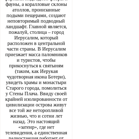
фауны, а коралловые склоны
атоллов, пронизанные
подыми пещерами, создают
неповторимый подводный
ландшафт. Главной является,
пожалуй, столица – город
Иерусалим, который
расположен в центральной
части страны. В Иерусалим
приезжает масса паломников
и туристов, чтобы
прикоснуться к святыням
(таким, как Иерукая
чудотворная икона Ботери),
увидеть храмы и монастыри
Старого города, помолиться
у Стены Плача. Ввиду своей
крайней изолированности от
цивилизации острова живут
все той же неторопливой
жизнью, что и сотни лет
назад. Это настоящий
«затеир», где нет
телевидения, а единственная
радиостанция работает от