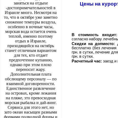
заняться на отдыхе
Цены на курор
-достопримечательностей в
Израиле много. Несмотря на
то, что в октябре уже заметно
снижение темпуры воздуха,
особенно в ночные часы,
морская вода остается очень
В стоимость входит:
теплой, именно поэтому
согласно набору лечебны
отдых в Израиле,
Скидки на допместо:
Д
приходящийся на октябрь
бесплатно (без лечения 
станет отличным вариантом
грн. в сутки, лечение дл
для тех, кто отдает
грн. в сутки.
предпочтение купанию,
Расчетный час:
заезд и 
однако при этом плохо
переносит жару.
Дополнительная плата
обслющему персоналу — по
взаимной договоренности.
Единственное развлечение
на островах, кроме лежания
на пляже, это превосходная
морская рыбалка и дай-винг.
Сервиса для этого нет, но
зато океан насыщен разными
формами подводной флоры и