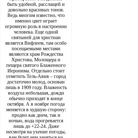
быть удобной, расслащей и
довольно красивых тонов.
Ведь многим известно, что
именно цвет играет
огромную роль в настроении
человека. Еще одной
святыней для христиан
является Вифлеем, там особо
посещаемыми местами
являются храм Рождества
Христова, Молощера и
пещера святого Блаженного
Иеронима. Отдельно стоит
отметить Тель-Авив – город
достаточно молод, основан
лишь в 1909 году. Влажность
воздуха небольшая, дожди
обычно приходят в конце
октября. А в ноябре погода
меняется в худшую сторону:
продно как днем, так и
ночью, вода прогревается
лишь до +22-24. Даже
несмотря на ухение погоды,
вам будет чем заняться на