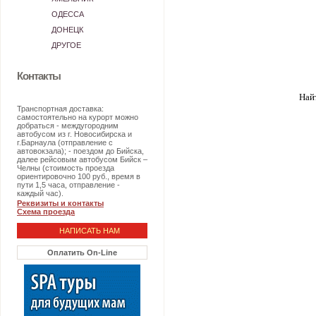
ОДЕССА
ДОНЕЦК
ДРУГОЕ
Контакты
Най
Транспортная доставка:
самостоятельно на курорт можно
добраться - междугородним
автобусом из г. Новосибирска и
г.Барнаула (отправление с
автовокзала); - поездом до Бийска,
далее рейсовым автобусом Бийск –
Челны (стоимость проезда
ориентировочно 100 руб., время в
пути 1,5 часа, отправление -
каждый час).
Реквизиты и контакты
Схема проезда
НАПИСАТЬ НАМ
Оплатить On-Line